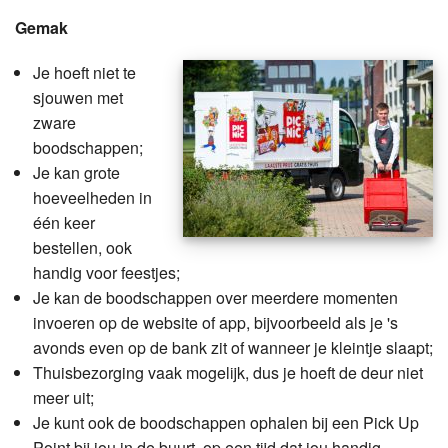
Gemak
Je hoeft niet te
sjouwen met
zware
boodschappen;
Je kan grote
hoeveelheden in
één keer
bestellen, ook
handig voor feestjes;
Je kan de boodschappen over meerdere momenten
invoeren op de website of app, bijvoorbeeld als je 's
avonds even op de bank zit of wanneer je kleintje slaapt;
Thuisbezorging vaak mogelijk, dus je hoeft de deur niet
meer uit;
Je kunt ook de boodschappen ophalen bij een Pick Up
Point bij jou in de buurt, op een tijd dat jou handig