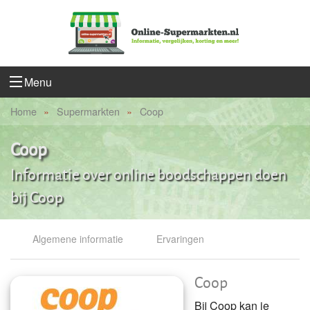
Menu
Home
Supermarkten
Coop
Coop
Informatie over online boodschappen doen
bij Coop
Algemene informatie
Ervaringen
Coop
Bij Coop kan je