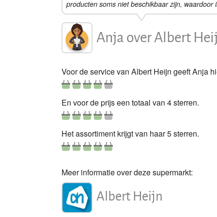
producten soms niet beschikbaar zijn, waardoor i
Lidl
Anja
over
Albert Hei
Coop
Aldi
Voor de service van Albert Heijn geeft Anja hi
SPAR
En voor de prijs een totaal van 4 sterren.
Boni
Nettorama
Het assortiment krijgt van haar 5 sterren.
Deen
Gorillas
Meer informatie over deze supermarkt:
Hoogvliet
Albert Heijn
Jumbo