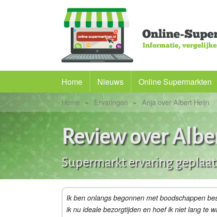
Home
Nieuws
Online Supermarkten
Home
Ervaringen
Anja over Albert Heijn
Alle supermarkten
Picnic
Review over Albe
Albert Heijn
Supermarkt ervaring geplaat
PLUS
Butlon
Ik ben onlangs begonnen met boodschappen beste
ik nu ideale bezorgtijden en hoef ik niet lang te 
Flink