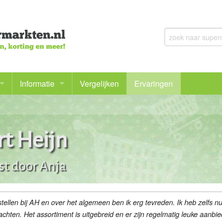
Informatie
Vergelijken
Ervaringen
Voor het eerst online bestellen
Bij welke supermarkt kan ik mijn boodschappen bestellen
rt Heijn
Goedkoop boodschappen doen en meer besparen
st door Anja
De voordelen en nadelen van online boodschappen doen
Bezorgbundel en bezorgabonnementen
llen bij AH en over het algemeen ben ik erg tevreden. Ik heb zelfs n
wachten. Het assortiment is uitgebreid en er zijn regelmatig leuke aanbie
Gezonde boodschappen doen