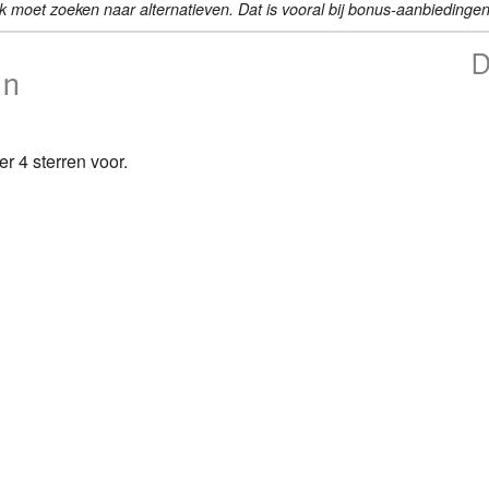
k moet zoeken naar alternatieven. Dat is vooral bij bonus-aanbiedingen
Is boodschappen thuis laten bezorgen duur?
D
jn
Gratis bezorging van boodschappen
Verse producten bestellen
er 4 sterren voor.